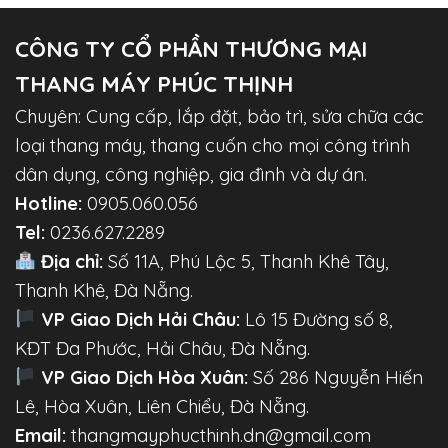
CÔNG TY CỔ PHẦN THƯƠNG MẠI
THANG MÁY PHÚC THỊNH
Chuyên: Cung cấp, lắp đặt, bảo trì, sửa chữa các
loại thang máy, thang cuốn cho mọi công trình
dân dụng, công nghiệp, gia đình và dự án.
Hotline:
0905.060.056
Tel:
0236.627.2289
Địa chỉ:
Số 11A, Phú Lộc 5, Thanh Khê Tây,
Thanh Khê, Đà Nẵng.
VP Giao Dịch Hải Châu:
Lô 15 Đường số 8,
KĐT Đa Phước, Hải Châu, Đà Nẵng.
VP Giao Dịch Hòa Xuân:
Số 286 Nguyễn Hiến
Lê, Hòa Xuân, Liên Chiểu, Đà Nẵng.
Email:
thangmayphucthinh.dn@gmail.com