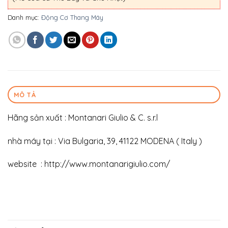
Danh mục:
Động Cơ Thang Máy
MÔ TẢ
Hãng sản xuất : Montanari Giulio & C. s.r.l
nhà máy tại : Via Bulgaria, 39, 41122 MODENA ( Italy )
website : http://www.montanarigiulio.com/