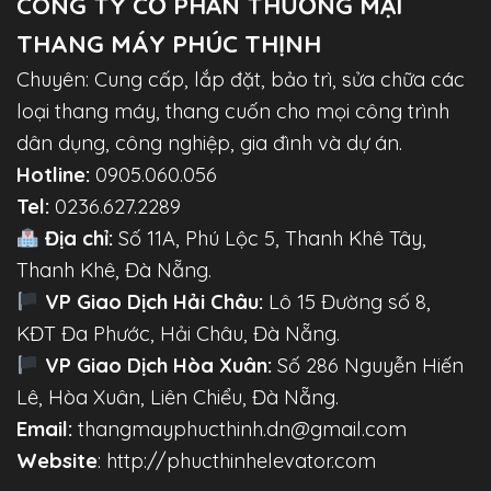
CÔNG TY CỔ PHẦN THƯƠNG MẠI
THANG MÁY PHÚC THỊNH
Chuyên: Cung cấp, lắp đặt, bảo trì, sửa chữa các
loại thang máy, thang cuốn cho mọi công trình
dân dụng, công nghiệp, gia đình và dự án.
Hotline:
0905.060.056
Tel:
0236.627.2289
Địa chỉ:
Số 11A, Phú Lộc 5, Thanh Khê Tây,
Thanh Khê, Đà Nẵng.
VP Giao Dịch Hải Châu:
Lô 15 Đường số 8,
KĐT Đa Phước, Hải Châu, Đà Nẵng.
VP Giao Dịch Hòa Xuân:
Số 286 Nguyễn Hiến
Lê, Hòa Xuân, Liên Chiểu, Đà Nẵng.
Email:
thangmayphucthinh.dn@gmail.com
Website
: http://phucthinhelevator.com