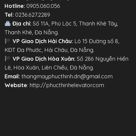
Hotline:
0905.060.056
Tel:
0236.627.2289
Địa chỉ:
Số 11A, Phú Lộc 5, Thanh Khê Tây,
Thanh Khê, Đà Nẵng.
VP Giao Dịch Hải Châu:
Lô 15 Đường số 8,
KĐT Đa Phước, Hải Châu, Đà Nẵng.
VP Giao Dịch Hòa Xuân:
Số 286 Nguyễn Hiến
Lê, Hòa Xuân, Liên Chiểu, Đà Nẵng.
Email:
thangmayphucthinh.dn@gmail.com
Website
: http://phucthinhelevator.com