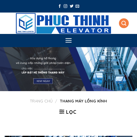
Skip
to
content
TRANG CHỦ
/
THANG MÁY LỒNG KÍNH
LỌC