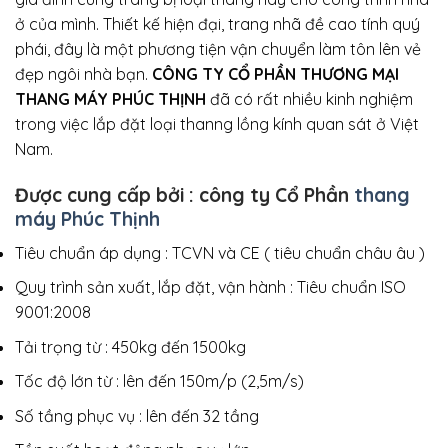
ở của mình. Thiết kế hiện đại, trang nhã đề cao tính quý
phái, đây là một phương tiện vận chuyển làm tôn lên vẻ
đẹp ngôi nhà bạn.
CÔNG TY CỔ PHẦN THƯƠNG MẠI
THANG MÁY PHÚC THỊNH
đã có rất nhiều kinh nghiệm
trong việc lắp đặt loại thanng lồng kính quan sát ở Việt
Nam.
Được cung cấp bởi : công ty Cổ Phần
thang
máy Phúc Thịnh
Tiêu chuẩn áp dụng : TCVN và CE ( tiêu chuẩn châu âu )
Quy trình sản xuất, lắp đặt, vận hành : Tiêu chuẩn ISO
9001:2008
Tải trọng từ : 450kg đến 1500kg
Tốc độ lớn từ : lên đến 150m/p (2,5m/s)
Số tầng phục vụ : lên đến 32 tầng