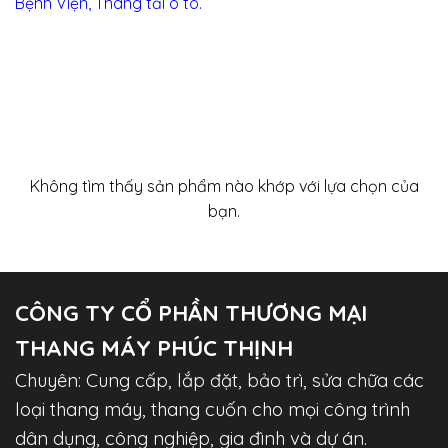
Bệnh Viện
,
Thang tải ô tô
.
Không tìm thấy sản phẩm nào khớp với lựa chọn của
bạn.
CÔNG TY CỔ PHẦN THƯƠNG MẠI
THANG MÁY PHÚC THỊNH
Chuyên: Cung cấp, lắp đặt, bảo trì, sửa chữa các
loại thang máy, thang cuốn cho mọi công trình
dân dụng, công nghiệp, gia đình và dự án.