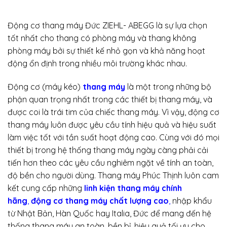
Động cơ thang máy Đức ZIEHL- ABEGG là sự lựa chọn
tốt nhất cho thang có phòng máy và thang không
phòng máy bởi sự thiết kế nhỏ gọn và khả năng hoạt
động ổn định trong nhiều môi trường khác nhau.
Động cơ (máy kéo)
thang máy
là một trong những bộ
phận quan trọng nhất trong các thiết bị thang máy, và
được coi là trái tim của chiếc thang máy. Vì vậy, động cơ
thang máy luôn được yêu cầu tính hiệu quả và hiệu suất
làm việc tốt với tần suất hoạt động cao. Cùng với đó mọi
thiết bị trong hệ thống thang máy ngày càng phải cải
tiến hơn theo các yêu cầu nghiêm ngặt về tính an toàn,
độ bền cho người dùng. Thang máy Phúc Thịnh luôn cam
kết cung cấp những
linh kiện thang máy chính
hãng
,
động cơ thang máy chất lượng cao
,
nhập khẩu
từ Nhật Bản, Hàn Quốc hay Italia, Đức để mang đến hệ
thống thang máy an toàn, bền bỉ, hiệu quả tối ưu cho