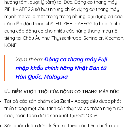
hướng tâm, quạt lý tâm) tại Đức. Động cơ thang máy
ZIEHL- ABEGG sở hữu những chiếc động cơ thang máy
mạnh mẽ và là một trong trong những loại động cơ cao
cấp dẫn đầu trong khối EU. ZIEHL- ABEGG tự hào là nhà
cung cấp động cơ cho nhiều các hãng thang máy nổi
tiếng tại Châu Âu như: Thyssenkrupp, Schindler, Kleeman,
KONE.
Xem thêm:
Động cơ thang máy Fuji
nhập khẩu chính hãng Nhật Bản từ
Hàn Quốc, Malaysia
ƯU ĐIỂM VƯỢT TRỘI CỦA ĐỘNG CƠ THANG MÁY ĐỨC
Tất cả các sản phẩm của Ziehl – Abegg đều được phát
triển trong một chu trình cẩn thận và có trách nhiệm rất
cao, hoàn toàn được sản xuất tại Đức 100%.
Sản phẩm luôn được kiểm tra theo các tiêu chuẩn cao