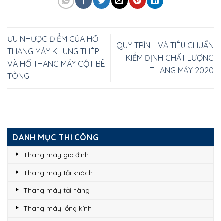
ƯU NHƯỢC ĐIỂM CỦA HỐ
QUY TRÌNH VÀ TIÊU CHUẨN
THANG MÁY KHUNG THÉP
KIỂM ĐỊNH CHẤT LƯỢNG
VÀ HỐ THANG MÁY CỘT BÊ
THANG MÁY 2020
TÔNG
DANH MỤC THI CÔNG
Thang máy gia đình
Thang máy tải khách
Thang máy tải hàng
Thang máy lồng kính