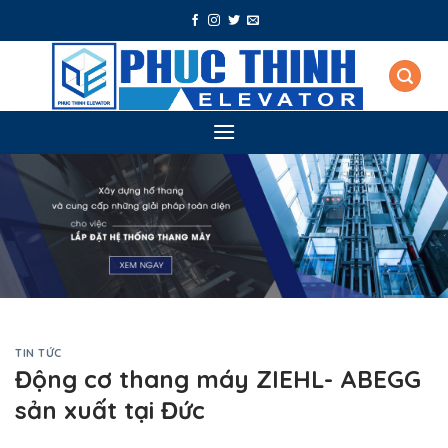
Skip
to
content
TIN TỨC
Động cơ thang máy ZIEHL- ABEGG
sản xuất tại Đức