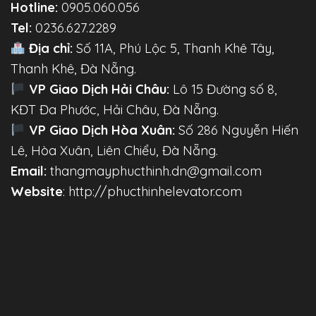
Hotline:
0905.060.056
Tel:
0236.627.2289
Địa chỉ:
Số 11A, Phú Lộc 5, Thanh Khê Tây,
Thanh Khê, Đà Nẵng.
VP Giao Dịch Hải Châu:
Lô 15 Đường số 8,
KĐT Đa Phước, Hải Châu, Đà Nẵng.
VP Giao Dịch Hòa Xuân:
Số 286 Nguyễn Hiến
Lê, Hòa Xuân, Liên Chiểu, Đà Nẵng.
Email:
thangmayphucthinh.dn@gmail.com
Website
: http://phucthinhelevator.com