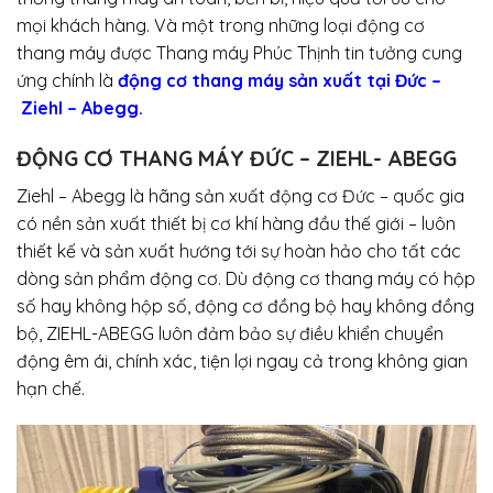
mọi khách hàng. Và một trong những loại động cơ
thang máy được Thang máy Phúc Thịnh tin tưởng cung
ứng chính là
động cơ thang máy sản xuất tại Đức –
Ziehl – Abegg
.
ĐỘNG CƠ THANG MÁY ĐỨC – ZIEHL- ABEGG
Ziehl – Abegg là hãng sản xuất động cơ Đức – quốc gia
có nền sản xuất thiết bị cơ khí hàng đầu thế giới – luôn
thiết kế và sản xuất hướng tới sự hoàn hảo cho tất các
dòng sản phẩm động cơ. Dù động cơ thang máy có hộp
số hay không hộp số, động cơ đồng bộ hay không đồng
bộ, ZIEHL-ABEGG luôn đảm bảo sự điều khiển chuyển
động êm ái, chính xác, tiện lợi ngay cả trong không gian
hạn chế.