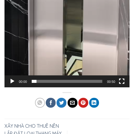
00:00
00:50
XÂY NHÀ CHO THUÊ NÊN
LẮP ĐẶT LOẠI THANG MÁY