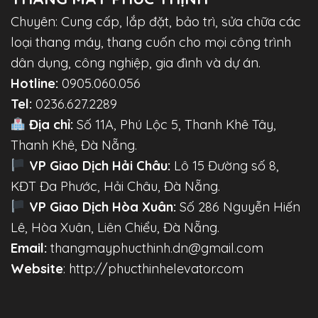
Chuyên: Cung cấp, lắp đặt, bảo trì, sửa chữa các
loại thang máy, thang cuốn cho mọi công trình
dân dụng, công nghiệp, gia đình và dự án.
Hotline:
0905.060.056
Tel:
0236.627.2289
Địa chỉ:
Số 11A, Phú Lộc 5, Thanh Khê Tây,
Thanh Khê, Đà Nẵng.
VP Giao Dịch Hải Châu:
Lô 15 Đường số 8,
KĐT Đa Phước, Hải Châu, Đà Nẵng.
VP Giao Dịch Hòa Xuân:
Số 286 Nguyễn Hiến
Lê, Hòa Xuân, Liên Chiểu, Đà Nẵng.
Email:
thangmayphucthinh.dn@gmail.com
Website
: http://phucthinhelevator.com