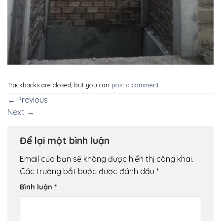
Trackbacks are closed, but you can
post a comment
.
←
Previous
Next
→
Để lại một bình luận
Email của bạn sẽ không được hiển thị công khai.
Các trường bắt buộc được đánh dấu
*
Bình luận
*