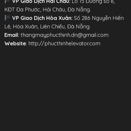
VP Giao Dịch Hải Châu:
Lô 15 Đường số 8,
KĐT Đa Phước, Hải Châu, Đà Nẵng.
VP Giao Dịch Hòa Xuân:
Số 286 Nguyễn Hiến
Lê, Hòa Xuân, Liên Chiểu, Đà Nẵng.
Email:
thangmayphucthinh.dn@gmail.com
Website
: http://phucthinhelevator.com