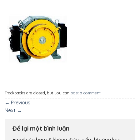
Trackbacks are closed, but you can
post a comment
.
←
Previous
Next
→
Để lại một bình luận
Email của bạn sẽ không được hiển thị công khai.