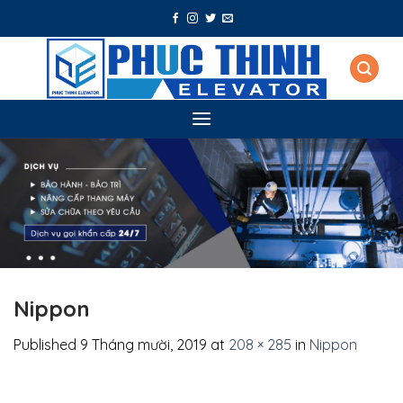
Skip
to
content
Nippon
Published
9 Tháng mười, 2019
at
208 × 285
in
Nippon