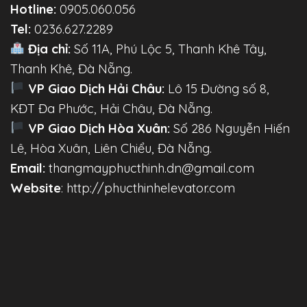
Hotline:
0905.060.056
Tel:
0236.627.2289
Địa chỉ:
Số 11A, Phú Lộc 5, Thanh Khê Tây,
Thanh Khê, Đà Nẵng.
VP Giao Dịch Hải Châu:
Lô 15 Đường số 8,
KĐT Đa Phước, Hải Châu, Đà Nẵng.
VP Giao Dịch Hòa Xuân:
Số 286 Nguyễn Hiến
Lê, Hòa Xuân, Liên Chiểu, Đà Nẵng.
Email:
thangmayphucthinh.dn@gmail.com
Website
: http://phucthinhelevator.com