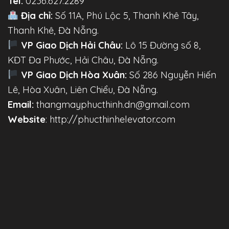
Tel:
0236.627.2289
Địa chỉ:
Số 11A, Phú Lộc 5, Thanh Khê Tây,
Thanh Khê, Đà Nẵng.
VP Giao Dịch Hải Châu:
Lô 15 Đường số 8,
KĐT Đa Phước, Hải Châu, Đà Nẵng.
VP Giao Dịch Hòa Xuân:
Số 286 Nguyễn Hiến
Lê, Hòa Xuân, Liên Chiểu, Đà Nẵng.
Email:
thangmayphucthinh.dn@gmail.com
Website
: http://phucthinhelevator.com