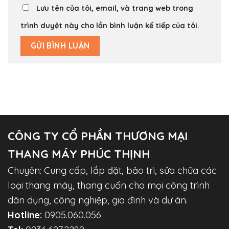
Lưu tên của tôi, email, và trang web trong
trình duyệt này cho lần bình luận kế tiếp của tôi.
CÔNG TY CỔ PHẦN THƯƠNG MẠI
THANG MÁY PHÚC THỊNH
Chuyên: Cung cấp, lắp đặt, bảo trì, sửa chữa các
loại thang máy, thang cuốn cho mọi công trình
dân dụng, công nghiệp, gia đình và dự án.
Hotline:
0905.060.056