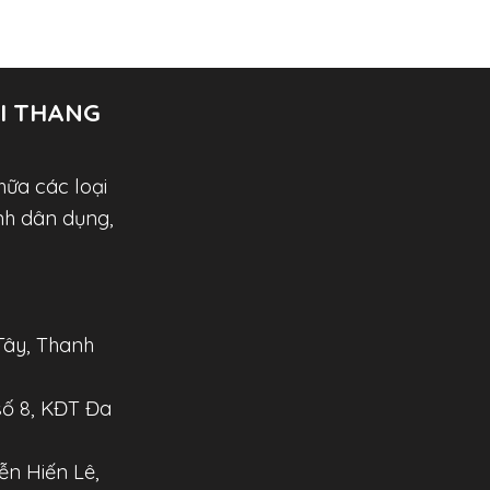
I THANG
hữa các loại
nh dân dụng,
Tây, Thanh
số 8, KĐT Đa
n Hiến Lê,