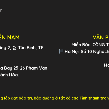
m
ỀN NAM
VĂN P
Miền Bắc: CÔNG
g 2, Q. Tân Bình, TP.
Hà Nội: Số 10 Nghách 
Ho
ia Bay 25-26 Phạm Văn
hánh Hòa.
g lắp đặt bảo trì, bảo dưỡng ở tất cả các Tỉnh thành tron