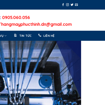
:
0905.060.056
Thangmayphucthinh.dn@gmail.com
VỤ
TIN TỨC
LIÊN HỆ