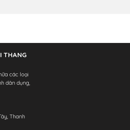
I THANG
hữa các loại
nh dân dụng,
Tây, Thanh