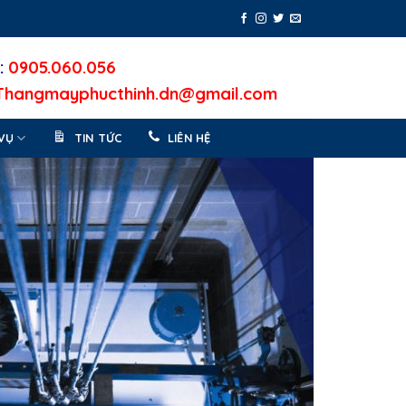
:
0905.060.056
Thangmayphucthinh.dn@gmail.com
VỤ
TIN TỨC
LIÊN HỆ