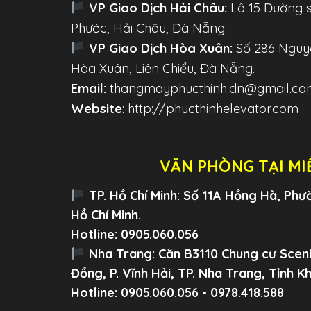
VP Giao Dịch Hải Châu:
Lô 15 Đường 
Phước, Hải Châu, Đà Nẵng.
VP Giao Dịch Hòa Xuân:
Số 286 Nguyễ
Hòa Xuân, Liên Chiểu, Đà Nẵng.
Email:
thangmayphucthinh.dn@gmail.co
Website
: http://phucthinhelevator.com
VĂN PHÒNG TẠI MI
TP. Hồ Chí Minh:
Số 11A Hồng Hà, Phườn
Hồ Chí Minh.
Hotline: 0905.060.056
Nha Trang:
Căn B3110 Chung cư Scen
Đồng, P. Vĩnh Hải, TP. Nha Trang, Tỉnh K
Hotline: 0905.060.056 - 0978.418.588