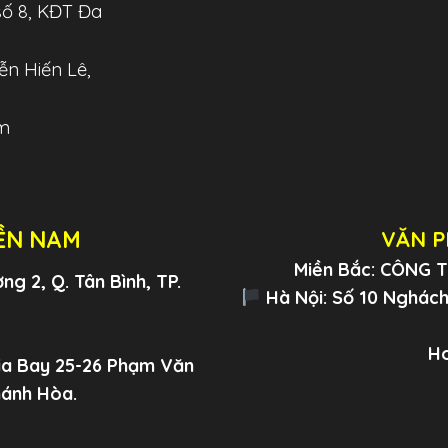
số 8, KĐT Đa
n Hiến Lê,
m
ỀN NAM
VĂN P
Miền Bắc: CÔNG
g 2, Q. Tân Bình, TP.
Hà Nội: Số 10 Nghách 
Ho
ia Bay 25-26 Phạm Văn
hánh Hòa.