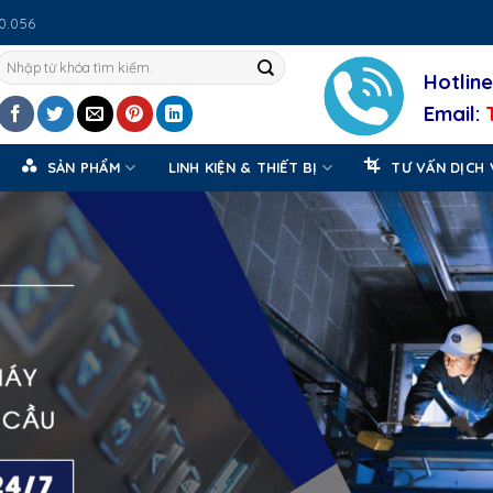
0.056
Tìm
Hotline
kiếm:
Email:
SẢN PHẨM
LINH KIỆN & THIẾT BỊ
TƯ VẤN DỊCH 