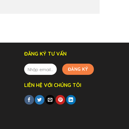
ĐĂNG KÝ TƯ VẤN
LIÊN HỆ VỚI CHÚNG TÔI