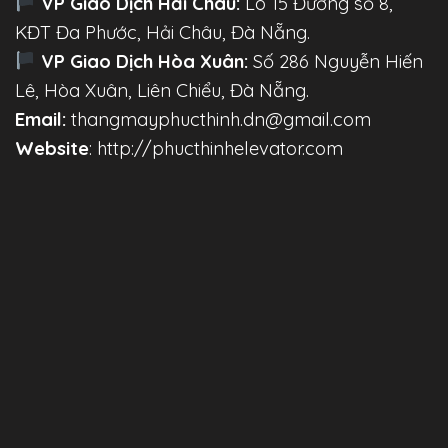
VP Giao Dịch Hải Châu:
Lô 15 Đường số 8,
KĐT Đa Phước, Hải Châu, Đà Nẵng.
VP Giao Dịch Hòa Xuân:
Số 286 Nguyễn Hiến
Lê, Hòa Xuân, Liên Chiểu, Đà Nẵng.
Email:
thangmayphucthinh.dn@gmail.com
Website
: http://phucthinhelevator.com