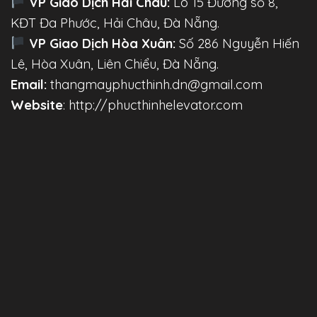
VP Giao Dịch Hải Châu:
Lô 15 Đường số 8,
KĐT Đa Phước, Hải Châu, Đà Nẵng.
VP Giao Dịch Hòa Xuân:
Số 286 Nguyễn Hiến
Lê, Hòa Xuân, Liên Chiểu, Đà Nẵng.
Email:
thangmayphucthinh.dn@gmail.com
Website
: http://phucthinhelevator.com